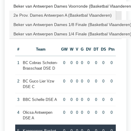
Beker van Antwerpen Dames Voorronde (Basketbal Vlaanderen
2e Prov. Dames Antwerpen A (Basketbal Vlaanderen)
Beker van Antwerpen Dames 1/8 Finale (Basketbal Vlaanderen
Beker van Antwerpen Dames 1/4 Finale (Basketbal Vlaanderen
#
Team
GW
W
V
G
DV
DT
DS
Ptn
1
BC Cobras Schoten-
0
0
0
0
0
0
0
0
Brasschaat DSE D
2
BC Guco Lier Vzw
0
0
0
0
0
0
0
0
DSE C
3
BBC Schelle DSE A
0
0
0
0
0
0
0
0
4
Olicsa Antwerpen
0
0
0
0
0
0
0
0
DSE A
5
Kangoeroes Basket
0
0
0
0
0
0
0
0