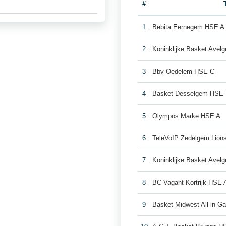
#
1
Bebita Eernegem HSE A
2
Koninklijke Basket Ave
3
Bbv Oedelem HSE C
4
Basket Desselgem HSE
5
Olympos Marke HSE A
6
TeleVoIP Zedelgem Lion
7
Koninklijke Basket Ave
8
BC Vagant Kortrijk HSE 
9
Basket Midwest All-in Ga