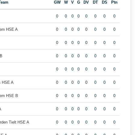
Team
GW
W
V
G
DV
DT
DS
Ptn
0
0
0
0
0
0
0
0
lgem HSE A
0
0
0
0
0
0
0
0
0
0
0
0
0
0
0
0
 B
0
0
0
0
0
0
0
0
0
0
0
0
0
0
0
0
s HSE A
0
0
0
0
0
0
0
0
lgem HSE B
0
0
0
0
0
0
0
0
A
0
0
0
0
0
0
0
0
rden Tielt HSE A
0
0
0
0
0
0
0
0