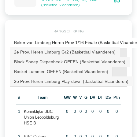
63
2e Prov. Heren Limburg Play-down
(Basketbal Vlaanderen)
RANGSCHIKKING
Beker van Limburg Heren Prov 1/16 Finale (Basketbal Vlaande
2e Prov. Heren Limburg Gr2 (Basketbal Vlaanderen)
Black Sheep Diepenbeek OEFEN (Basketbal Vlaanderen)
Basket Lummen OEFEN (Basketbal Vlaanderen)
2e Prov. Heren Limburg Play-down (Basketbal Vlaanderen)
#
Team
GW
W
V
G
DV
DT
DS
Ptn
1
Koninklijke BBC
0
0
0
0
0
0
0
0
Union Leopoldsburg
HSE B
2
BBC Optima
0
0
0
0
0
0
0
0