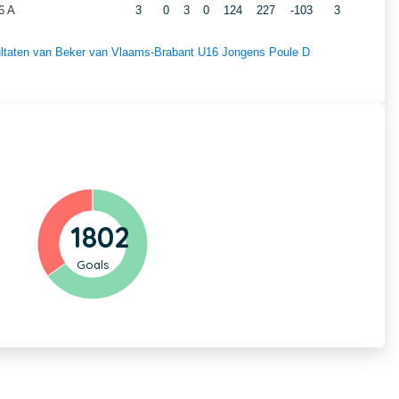
6 A
3
0
3
0
124
227
-103
3
esultaten van Beker van Vlaams-Brabant U16 Jongens Poule D
1802
Goals