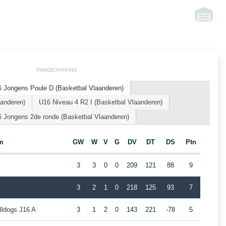
RANGSCHIKKING
 Jongens Poule D (Basketbal Vlaanderen)
aanderen)
U16 Niveau 4 R2 I (Basketbal Vlaanderen)
 Jongens 2de ronde (Basketbal Vlaanderen)
m
GW
W
V
G
DV
DT
DS
Ptn
3
3
0
0
209
121
88
9
3
2
1
0
218
125
93
7
lldogs J16 A
3
1
2
0
143
221
-78
5