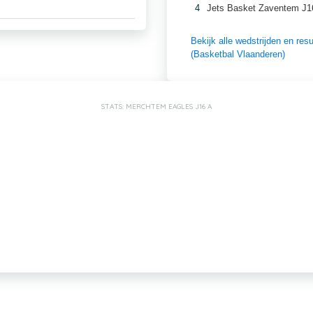
4
Jets Basket Zaventem J1
Bekijk alle wedstrijden en r
(Basketbal Vlaanderen)
STATS: MERCHTEM EAGLES J16 A