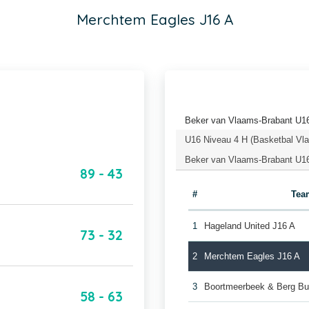
Merchtem Eagles J16 A
Beker van Vlaams-Brabant U16
U16 Niveau 4 H (Basketbal Vl
Beker van Vlaams-Brabant U16
89 - 43
#
Tea
1
Hageland United J16 A
73 - 32
2
Merchtem Eagles J16 A
3
Boortmeerbeek & Berg Bu
58 - 63