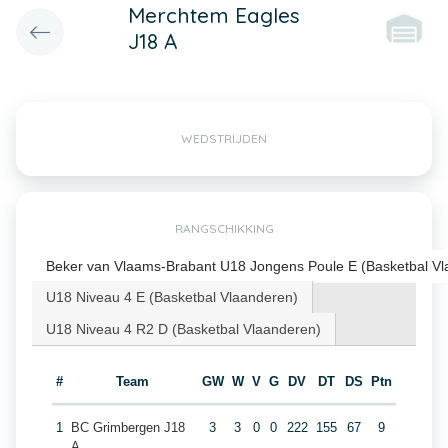
Merchtem Eagles
J18 A
WEDSTRIJDEN
RANGSCHIKKING
Beker van Vlaams-Brabant U18 Jongens Poule E (Basketbal Vl
U18 Niveau 4 E (Basketbal Vlaanderen)
U18 Niveau 4 R2 D (Basketbal Vlaanderen)
#
Team
GW
W
V
G
DV
DT
DS
Ptn
1
BC Grimbergen J18
3
3
0
0
222
155
67
9
A