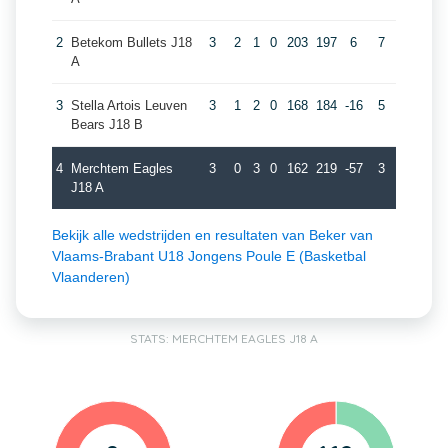
2
Betekom Bullets J18
3
2
1
0
203
197
6
7
A
3
Stella Artois Leuven
3
1
2
0
168
184
-16
5
Bears J18 B
4
Merchtem Eagles
3
0
3
0
162
219
-57
3
J18 A
Bekijk alle wedstrijden en resultaten van Beker van
Vlaams-Brabant U18 Jongens Poule E (Basketbal
Vlaanderen)
STATS: MERCHTEM EAGLES J18 A