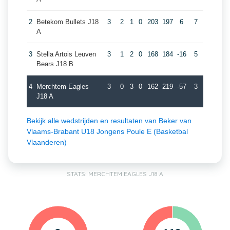
2
Betekom Bullets J18
3
2
1
0
203
197
6
7
A
3
Stella Artois Leuven
3
1
2
0
168
184
-16
5
Bears J18 B
4
Merchtem Eagles
3
0
3
0
162
219
-57
3
J18 A
Bekijk alle wedstrijden en resultaten van Beker van
Vlaams-Brabant U18 Jongens Poule E (Basketbal
Vlaanderen)
STATS: MERCHTEM EAGLES J18 A