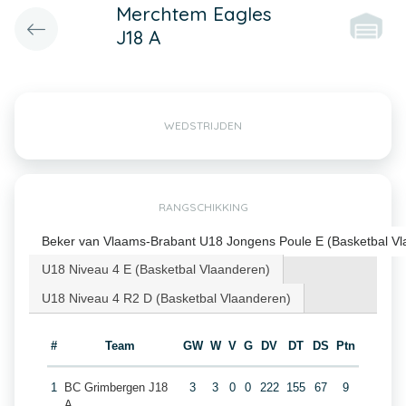
Merchtem Eagles
J18 A
WEDSTRIJDEN
RANGSCHIKKING
Beker van Vlaams-Brabant U18 Jongens Poule E (Basketbal Vl
U18 Niveau 4 E (Basketbal Vlaanderen)
U18 Niveau 4 R2 D (Basketbal Vlaanderen)
#
Team
GW
W
V
G
DV
DT
DS
Ptn
1
BC Grimbergen J18
3
3
0
0
222
155
67
9
A