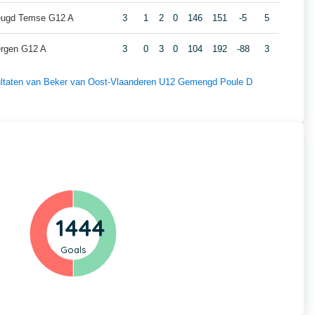
jeugd Temse G12 A
3
1
2
0
146
151
-5
5
ergen G12 A
3
0
3
0
104
192
-88
3
esultaten van Beker van Oost-Vlaanderen U12 Gemengd Poule D
1444
Goals