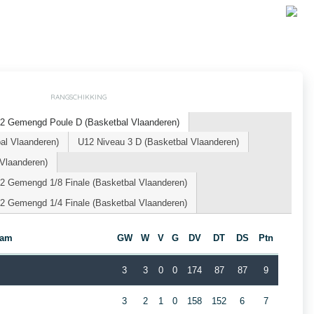
RANGSCHIKKING
2 Gemengd Poule D (Basketbal Vlaanderen)
l Vlaanderen)
U12 Niveau 3 D (Basketbal Vlaanderen)
Vlaanderen)
2 Gemengd 1/8 Finale (Basketbal Vlaanderen)
2 Gemengd 1/4 Finale (Basketbal Vlaanderen)
eam
GW
W
V
G
DV
DT
DS
Ptn
3
3
0
0
174
87
87
9
3
2
1
0
158
152
6
7