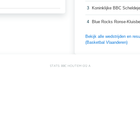
3
Koninklijke BBC Schelde
4
Blue Rocks Ronse-Kluisb
Bekijk alle wedstrijden en r
(Basketbal Vlaanderen)
STATS: BBC HOUTEM G12 A