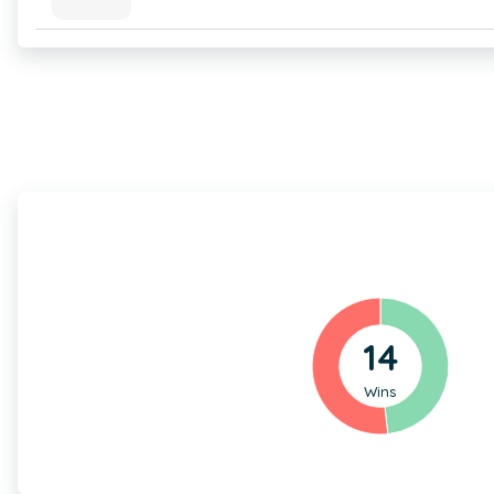
14
Wins