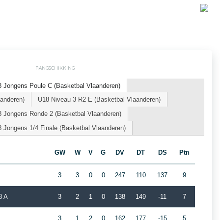
RANGSCHIKKING
 Jongens Poule C (Basketbal Vlaanderen)
aanderen)
U18 Niveau 3 R2 E (Basketbal Vlaanderen)
 Jongens Ronde 2 (Basketbal Vlaanderen)
 Jongens 1/4 Finale (Basketbal Vlaanderen)
GW
W
V
G
DV
DT
DS
Ptn
3
3
0
0
247
110
137
9
8 A
3
2
1
0
138
149
-11
7
3
1
2
0
162
177
-15
5