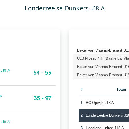
Londerzeelse Dunkers J18 A
Beker van Vlaams-Brabant U18
U18 Niveau 4 H (Basketbal Vl
Beker van Vlaams-Brabant U18
 J18 A
54 - 53
Beker van Vlaams-Brabant U18
#
Team
 A
35 - 97
1
BC Opwijk J18 A
2
Londerzeelse Dunkers J1
 J18 A
3
Hageland United J18 A