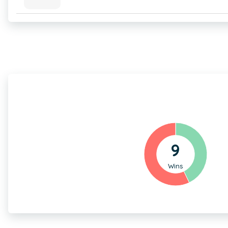
9
Wins