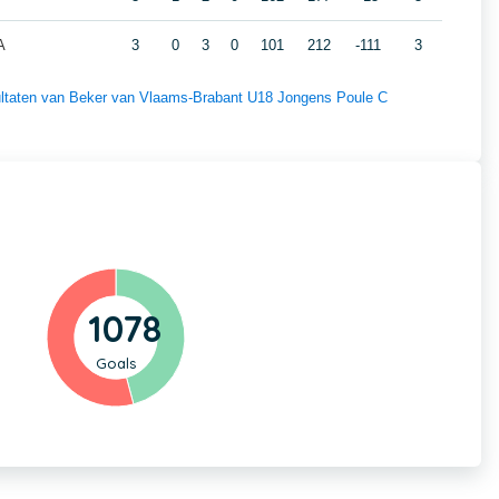
A
3
0
3
0
101
212
-111
3
esultaten van Beker van Vlaams-Brabant U18 Jongens Poule C
1078
Goals