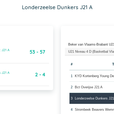
Londerzeelse Dunkers J21 A
Beker van Vlaams-Brabant U21
 J21 A
53 - 57
U21 Niveau 4 D (Basketbal Vl
#
 J21 A
2 - 4
1
KYD Kortenberg Young Dev
2
Bct Overijse J21 A
3
Londerzeelse Dunkers J21
4
Strombeek Beavers Wemm