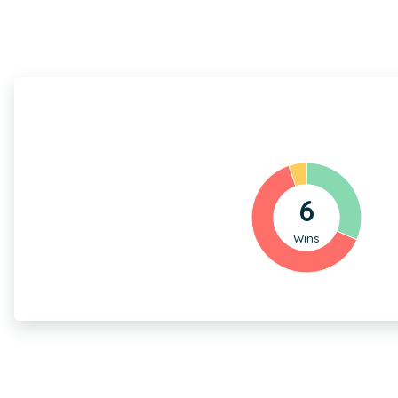
6
Wins