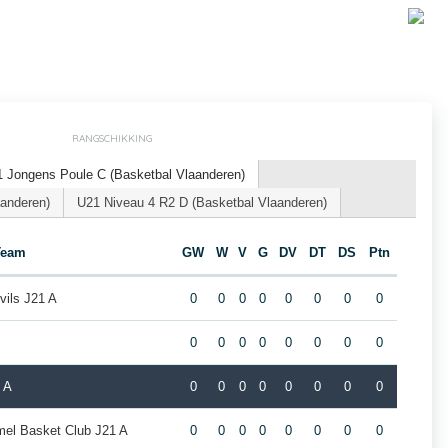
RANGSCHIKKING
 Jongens Poule C (Basketbal Vlaanderen)
aanderen)
U21 Niveau 4 R2 D (Basketbal Vlaanderen)
Team
GW
W
V
G
DV
DT
DS
Ptn
ils J21 A
0
0
0
0
0
0
0
0
0
0
0
0
0
0
0
0
 A
0
0
0
0
0
0
0
0
el Basket Club J21 A
0
0
0
0
0
0
0
0