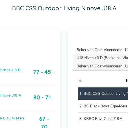
BBC CSS Outdoor Living Ninove J18 A
Beker van Oost-Vlaanderen U1
U18 Niveau 3 D (Basketbal Vl
Beker van Oost-Vlaanderen U18
ernat J18 B
77 - 45
#
T
1
BBC CSS Outdoor Living 
inove J18 A
80 - 71
2
BC Black Boys Erpe-Mere
67 -
jke BBC Wezen-
3
KBBC Bavi Gent J18 A
70