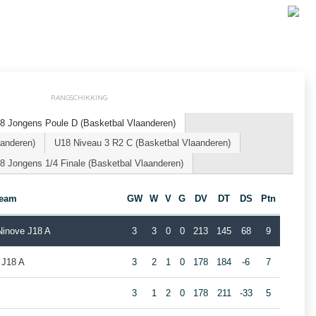
RANGSCHIKKING
8 Jongens Poule D (Basketbal Vlaanderen)
aanderen)
U18 Niveau 3 R2 C (Basketbal Vlaanderen)
 Jongens 1/4 Finale (Basketbal Vlaanderen)
eam
GW
W
V
G
DV
DT
DS
Ptn
Ninove J18 A
3
3
0
0
213
145
68
9
 J18 A
3
2
1
0
178
184
-6
7
3
1
2
0
178
211
-33
5