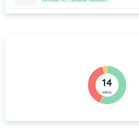
U18 Niveau 3 R2 C (Basketbal Vlaanderen)
14
Wins