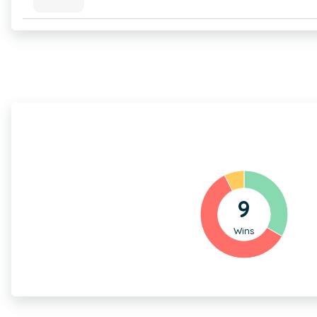
9
Wins