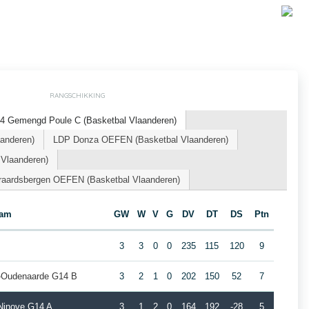
RANGSCHIKKING
4 Gemengd Poule C (Basketbal Vlaanderen)
aanderen)
LDP Donza OEFEN (Basketbal Vlaanderen)
 Vlaanderen)
aardsbergen OEFEN (Basketbal Vlaanderen)
eam
GW
W
V
G
DV
DT
DS
Ptn
3
3
0
0
235
115
120
9
ur-Oudenaarde G14 B
3
2
1
0
202
150
52
7
Ninove G14 A
3
1
2
0
164
192
-28
5