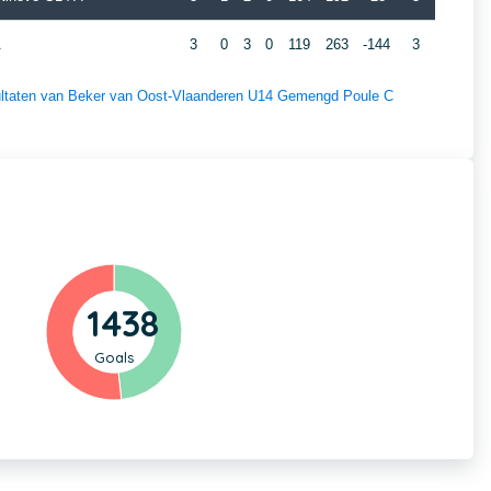
A
3
0
3
0
119
263
-144
3
esultaten van Beker van Oost-Vlaanderen U14 Gemengd Poule C
1438
Goals