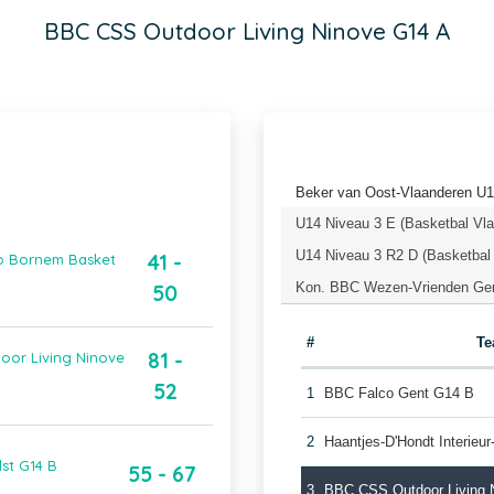
BBC CSS Outdoor Living Ninove G14 A
Beker van Oost-Vlaanderen U1
U14 Niveau 3 E (Basketbal Vl
U14 Niveau 3 R2 D (Basketbal
41 -
mo Bornem Basket
Kon. BBC Wezen-Vrienden Ger
50
#
T
81 -
oor Living Ninove
52
1
BBC Falco Gent G14 B
2
Haantjes-D'Hondt Interie
st G14 B
55 - 67
3
BBC CSS Outdoor Living 