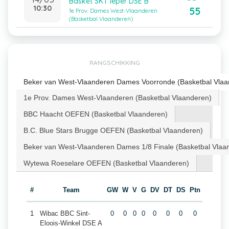
Basket SKT Ieper DSE B
10:30
55
1e Prov. Dames West-Vlaanderen
(Basketbal Vlaanderen)
RANGSCHIKKING
Beker van West-Vlaanderen Dames Voorronde (Basketbal Vlaa
1e Prov. Dames West-Vlaanderen (Basketbal Vlaanderen)
BBC Haacht OEFEN (Basketbal Vlaanderen)
B.C. Blue Stars Brugge OEFEN (Basketbal Vlaanderen)
Beker van West-Vlaanderen Dames 1/8 Finale (Basketbal Vlaa
Wytewa Roeselare OEFEN (Basketbal Vlaanderen)
#
Team
GW
W
V
G
DV
DT
DS
Ptn
1
Wibac BBC Sint-
0
0
0
0
0
0
0
0
Eloois-Winkel DSE A