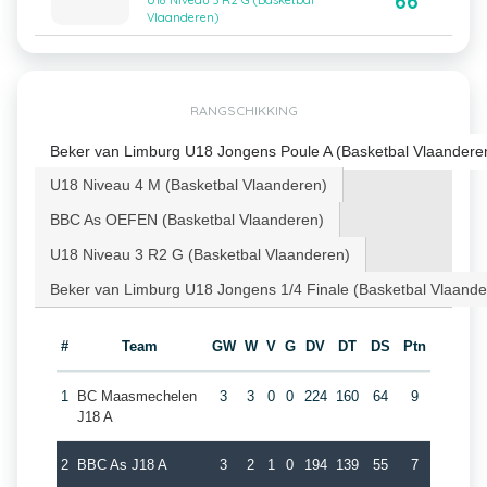
66
U18 Niveau 3 R2 G (Basketbal
Vlaanderen)
RANGSCHIKKING
Beker van Limburg U18 Jongens Poule A (Basketbal Vlaandere
U18 Niveau 4 M (Basketbal Vlaanderen)
BBC As OEFEN (Basketbal Vlaanderen)
U18 Niveau 3 R2 G (Basketbal Vlaanderen)
Beker van Limburg U18 Jongens 1/4 Finale (Basketbal Vlaande
#
Team
GW
W
V
G
DV
DT
DS
Ptn
1
BC Maasmechelen
3
3
0
0
224
160
64
9
J18 A
2
BBC As J18 A
3
2
1
0
194
139
55
7