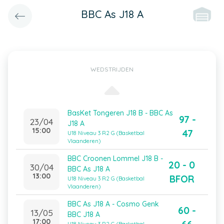
BBC As J18 A
WEDSTRIJDEN
BasKet Tongeren J18 B - BBC As
97 -
23/04
J18 A
15:00
47
U18 Niveau 3 R2 G (Basketbal
Vlaanderen)
BBC Croonen Lommel J18 B -
20 - 0
30/04
BBC As J18 A
13:00
BFOR
U18 Niveau 3 R2 G (Basketbal
Vlaanderen)
BBC As J18 A - Cosmo Genk
60 -
13/05
BBC J18 A
17:00