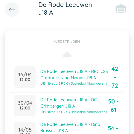
De Rode Leeuwen
J18 A
WEDSTRIJDEN
42
De Rode Leeuwen J18 A - BBC CSS
16/04
-
Outdoor Living Ninove J18 A
12:00
U18 Niveau 3 R2 C (Basketbal Vlaanderen)
72
De Rode Leeuwen J18 A - BC
50 -
30/04
Grimbergen J18 A
12:00
61
U18 Niveau 3 R2 C (Basketbal Vlaanderen)
De Rode Leeuwen J18 A - Dino
54 -
14/05
Brussels J18 A