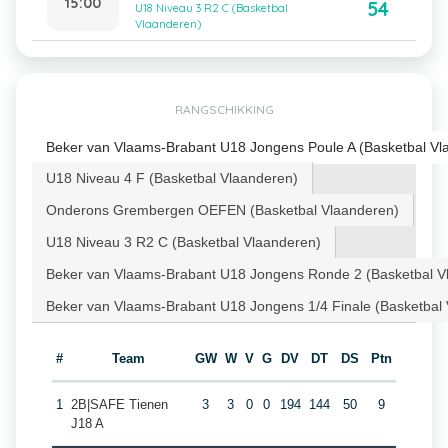
15:00
54
U18 Niveau 3 R2 C (Basketbal
Vlaanderen)
RANGSCHIKKING
Beker van Vlaams-Brabant U18 Jongens Poule A (Basketbal Vl
U18 Niveau 4 F (Basketbal Vlaanderen)
Onderons Grembergen OEFEN (Basketbal Vlaanderen)
U18 Niveau 3 R2 C (Basketbal Vlaanderen)
Beker van Vlaams-Brabant U18 Jongens Ronde 2 (Basketbal V
Beker van Vlaams-Brabant U18 Jongens 1/4 Finale (Basketbal
#
Team
GW
W
V
G
DV
DT
DS
Ptn
1
2B|SAFE Tienen
3
3
0
0
194
144
50
9
J18 A