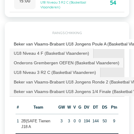
15:00
54
U18 Niveau 3 R2 C (Basketbal
Vlaanderen)
RANGSCHIKKING
Beker van Vlaams-Brabant U18 Jongens Poule A (Basketbal Vl
U18 Niveau 4 F (Basketbal Vlaanderen)
Onderons Grembergen OEFEN (Basketbal Vlaanderen)
U18 Niveau 3 R2 C (Basketbal Vlaanderen)
Beker van Vlaams-Brabant U18 Jongens Ronde 2 (Basketbal V
Beker van Vlaams-Brabant U18 Jongens 1/4 Finale (Basketbal
#
Team
GW
W
V
G
DV
DT
DS
Ptn
1
2B|SAFE Tienen
3
3
0
0
194
144
50
9
J18 A