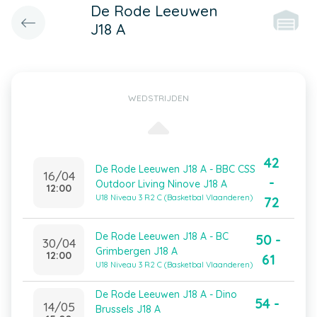
De Rode Leeuwen
J18 A
WEDSTRIJDEN
42
De Rode Leeuwen J18 A - BBC CSS
16/04
-
Outdoor Living Ninove J18 A
12:00
U18 Niveau 3 R2 C (Basketbal Vlaanderen)
72
De Rode Leeuwen J18 A - BC
50 -
30/04
Grimbergen J18 A
12:00
61
U18 Niveau 3 R2 C (Basketbal Vlaanderen)
De Rode Leeuwen J18 A - Dino
54 -
14/05
Brussels J18 A