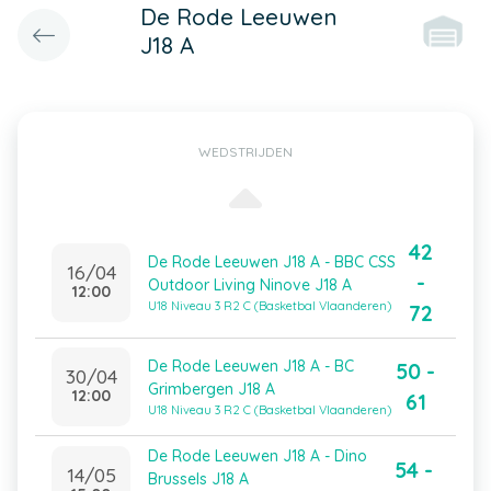
De Rode Leeuwen
J18 A
WEDSTRIJDEN
42
De Rode Leeuwen J18 A - BBC CSS
16/04
-
Outdoor Living Ninove J18 A
12:00
U18 Niveau 3 R2 C (Basketbal Vlaanderen)
72
De Rode Leeuwen J18 A - BC
50 -
30/04
Grimbergen J18 A
12:00
61
U18 Niveau 3 R2 C (Basketbal Vlaanderen)
De Rode Leeuwen J18 A - Dino
54 -
14/05
Brussels J18 A