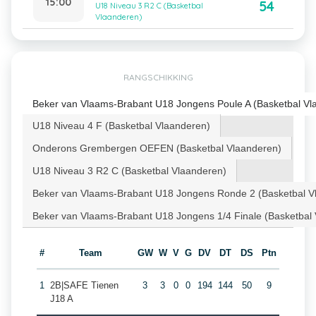
15:00
54
U18 Niveau 3 R2 C (Basketbal
Vlaanderen)
RANGSCHIKKING
Beker van Vlaams-Brabant U18 Jongens Poule A (Basketbal Vl
U18 Niveau 4 F (Basketbal Vlaanderen)
Onderons Grembergen OEFEN (Basketbal Vlaanderen)
U18 Niveau 3 R2 C (Basketbal Vlaanderen)
Beker van Vlaams-Brabant U18 Jongens Ronde 2 (Basketbal V
Beker van Vlaams-Brabant U18 Jongens 1/4 Finale (Basketbal
#
Team
GW
W
V
G
DV
DT
DS
Ptn
1
2B|SAFE Tienen
3
3
0
0
194
144
50
9
J18 A