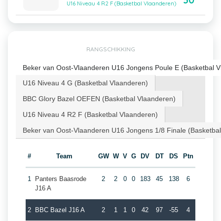
30
U16 Niveau 4 R2 F (Basketbal Vlaanderen)
RANGSCHIKKING
Beker van Oost-Vlaanderen U16 Jongens Poule E (Basketbal V
U16 Niveau 4 G (Basketbal Vlaanderen)
BBC Glory Bazel OEFEN (Basketbal Vlaanderen)
U16 Niveau 4 R2 F (Basketbal Vlaanderen)
Beker van Oost-Vlaanderen U16 Jongens 1/8 Finale (Basketba
#
Team
GW
W
V
G
DV
DT
DS
Ptn
1
Panters Baasrode
2
2
0
0
183
45
138
6
J16 A
2
BBC Bazel J16 A
2
1
1
0
42
97
-55
4