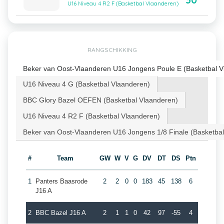
30
U16 Niveau 4 R2 F (Basketbal Vlaanderen)
RANGSCHIKKING
Beker van Oost-Vlaanderen U16 Jongens Poule E (Basketbal V
U16 Niveau 4 G (Basketbal Vlaanderen)
BBC Glory Bazel OEFEN (Basketbal Vlaanderen)
U16 Niveau 4 R2 F (Basketbal Vlaanderen)
Beker van Oost-Vlaanderen U16 Jongens 1/8 Finale (Basketba
#
Team
GW
W
V
G
DV
DT
DS
Ptn
1
Panters Baasrode
2
2
0
0
183
45
138
6
J16 A
2
BBC Bazel J16 A
2
1
1
0
42
97
-55
4