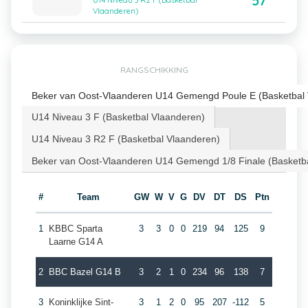
57
U14 Niveau 3 R2 F (Basketbal
Vlaanderen)
RANGSCHIKKING
Beker van Oost-Vlaanderen U14 Gemengd Poule E (Basketbal 
U14 Niveau 3 F (Basketbal Vlaanderen)
U14 Niveau 3 R2 F (Basketbal Vlaanderen)
Beker van Oost-Vlaanderen U14 Gemengd 1/8 Finale (Basketb
#
Team
GW
W
V
G
DV
DT
DS
Ptn
1
KBBC Sparta
3
3
0
0
219
94
125
9
Laarne G14 A
2
BBC Bazel G14 B
3
2
1
0
234
96
138
7
3
Koninklijke Sint-
3
1
2
0
95
207
-112
5