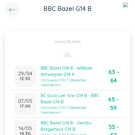
BBC Bazel G14 B
WEDSTRIJDEN
BBC Bazel G14 B - Willibies
63 -
29/04
Antwerpen G14 A
12:30
64
U14 Niveau 3 R2 F (Basketbal
Vlaanderen)
BC Guco Lier Vzw G14 B - BBC
65 -
07/05
Bazel G14 B
17:00
59
U14 Niveau 3 R2 F (Basketbal
Vlaanderen)
BBC Bazel G14 B - Gembo
55 -
14/05
Borgerhout G14 B
14:30