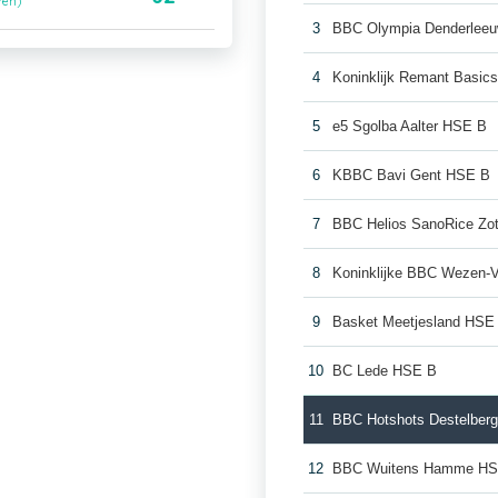
ren)
3
BBC Olympia Denderlee
4
Koninklijk Remant Basic
5
e5 Sgolba Aalter HSE B
6
KBBC Bavi Gent HSE B
7
BBC Helios SanoRice Z
8
Koninklijke BBC Wezen-
9
Basket Meetjesland HSE
10
BC Lede HSE B
11
BBC Hotshots Destelber
12
BBC Wuitens Hamme HS