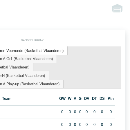
RANGSCHIKKING
ren Voorronde (Basketbal Vlaanderen)
n A Gr1 (Basketbal Vlaanderen)
tbal Vlaanderen)
N (Basketbal Vlaanderen)
n A Play-up (Basketbal Vlaanderen)
Team
GW
W
V
G
DV
DT
DS
Ptn
0
0
0
0
0
0
0
0
0
0
0
0
0
0
0
0