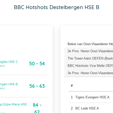
BBC Hotshots Destelbergen HSE B
Beker van Oost-Vlaanderen He
3e Prov. Heren Oost-Vlaandere
The Tower Aalst OEFEN (Baske
agles HSE C
50 - 54
BBC Hotshots Vzw Melle OEFE
ren)
3e Prov. Heren Oost-Vlaandere
ergen HSE B
56 - 63
#
ren)
1
Tigers Evergem HSE A
84 -
ys Erpe-Mere HSE
2
BC Lede HSE A
62