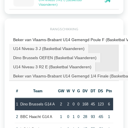
54
U14 Niveau 3 R2 E (Basketbal
Vlaanderen)
RANGSCHIKKING
Beker van Vlaams-Brabant U14 Gemengd Poule F (Basketbal 
U14 Niveau 3 J (Basketbal Vlaanderen)
Dino Brussels OEFEN (Basketbal Vlaanderen)
U14 Niveau 3 R2 E (Basketbal Vlaanderen)
Beker van Vlaams-Brabant U14 Gemengd 1/4 Finale (Basketba
#
Team
GW
W
V
G
DV
DT
DS
Ptn
1
Dino Brussels G14 A
2
2
0
0
168
45
123
6
2
BBC Haacht G14 A
1
0
1
0
28
93
-65
1