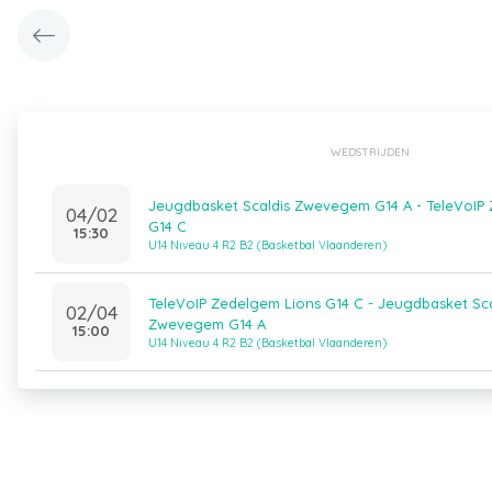
WEDSTRIJDEN
Jeugdbasket Scaldis Zwevegem G14 A - TeleVoIP
04/02
G14 C
15:30
U14 Niveau 4 R2 B2 (Basketbal Vlaanderen)
TeleVoIP Zedelgem Lions G14 C - Jeugdbasket Sca
02/04
Zwevegem G14 A
15:00
U14 Niveau 4 R2 B2 (Basketbal Vlaanderen)