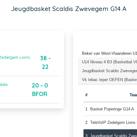
Jeugdbasket Scaldis Zwevegem G14 A
Beker van West-Vlaanderen U
38 -
 Zedelgem Lions
U14 Niveau 4 B3 (Basketbal V
22
Jeugdbasket Scaldis Zwevege
Vk Iebac Ieper OEFEN (Basket
20 - 0
ldis
BFOR
#
Te
1
Basket Poperinge G14 A
2
TeleVoIP Zedelgem Lions
3
Jeugdbasket Scaldis Zw