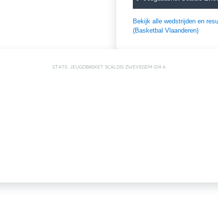
Bekijk alle wedstrijden en r
(Basketbal Vlaanderen)
STATS: JEUGDBASKET SCALDIS ZWEVEGEM G14 A