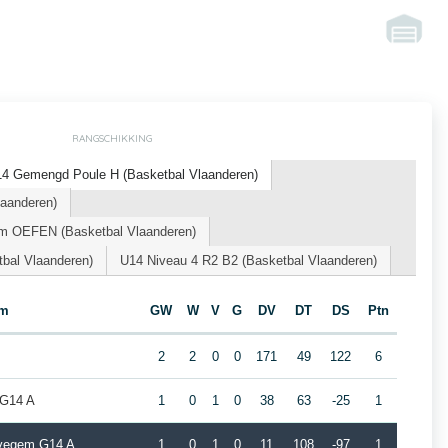
RANGSCHIKKING
14 Gemengd Poule H (Basketbal Vlaanderen)
laanderen)
m OEFEN (Basketbal Vlaanderen)
bal Vlaanderen)
U14 Niveau 4 R2 B2 (Basketbal Vlaanderen)
am
GW
W
V
G
DV
DT
DS
Ptn
2
2
0
0
171
49
122
6
 G14 A
1
0
1
0
38
63
-25
1
evegem G14 A
1
0
1
0
11
108
-97
1