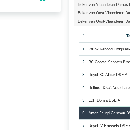
Beker van Vlaanderen Dames F
Beker van Oost-Vlaanderen Da
Beker van Oost-Vlaanderen Da
#
T
1
Wilink Rebond Ottignie
2
BC Cobras Schoten-Bra
3
Royal BC Alleur DSE A
4
Belfius BCCA Neufchât
5
LDP Donza DSE A
6
Amon Jeugd Gentson D
7
Royal IV Brussels DSE 