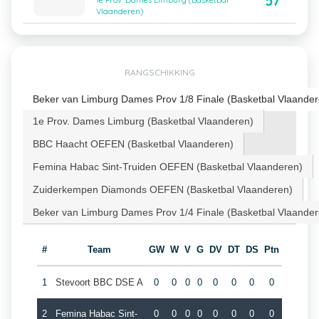
57
1e Prov. Dames Limburg (Basketbal
Vlaanderen)
RANGSCHIKKING
Beker van Limburg Dames Prov 1/8 Finale (Basketbal Vlaander
1e Prov. Dames Limburg (Basketbal Vlaanderen)
BBC Haacht OEFEN (Basketbal Vlaanderen)
Femina Habac Sint-Truiden OEFEN (Basketbal Vlaanderen)
Zuiderkempen Diamonds OEFEN (Basketbal Vlaanderen)
Beker van Limburg Dames Prov 1/4 Finale (Basketbal Vlaander
#
Team
GW
W
V
G
DV
DT
DS
Ptn
1
Stevoort BBC DSE A
0
0
0
0
0
0
0
0
2
Femina Habac Sint-
0
0
0
0
0
0
0
0