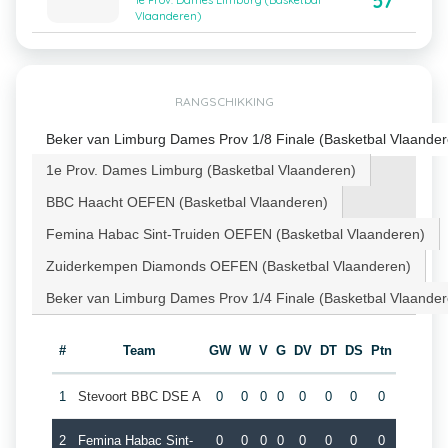
57
1e Prov. Dames Limburg (Basketbal
Vlaanderen)
RANGSCHIKKING
Beker van Limburg Dames Prov 1/8 Finale (Basketbal Vlaander
1e Prov. Dames Limburg (Basketbal Vlaanderen)
BBC Haacht OEFEN (Basketbal Vlaanderen)
Femina Habac Sint-Truiden OEFEN (Basketbal Vlaanderen)
Zuiderkempen Diamonds OEFEN (Basketbal Vlaanderen)
Beker van Limburg Dames Prov 1/4 Finale (Basketbal Vlaander
#
Team
GW
W
V
G
DV
DT
DS
Ptn
1
Stevoort BBC DSE A
0
0
0
0
0
0
0
0
2
Femina Habac Sint-
0
0
0
0
0
0
0
0