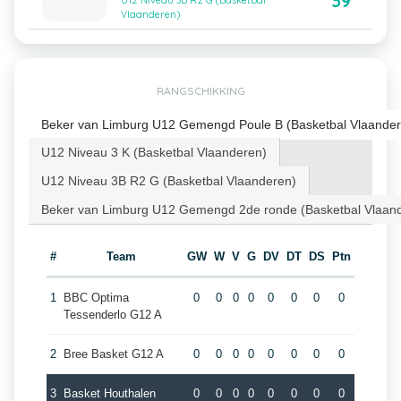
39
U12 Niveau 3B R2 G (Basketbal
Vlaanderen)
RANGSCHIKKING
Beker van Limburg U12 Gemengd Poule B (Basketbal Vlaander
U12 Niveau 3 K (Basketbal Vlaanderen)
U12 Niveau 3B R2 G (Basketbal Vlaanderen)
Beker van Limburg U12 Gemengd 2de ronde (Basketbal Vlaan
#
Team
GW
W
V
G
DV
DT
DS
Ptn
1
BBC Optima
0
0
0
0
0
0
0
0
Tessenderlo G12 A
2
Bree Basket G12 A
0
0
0
0
0
0
0
0
3
Basket Houthalen
0
0
0
0
0
0
0
0