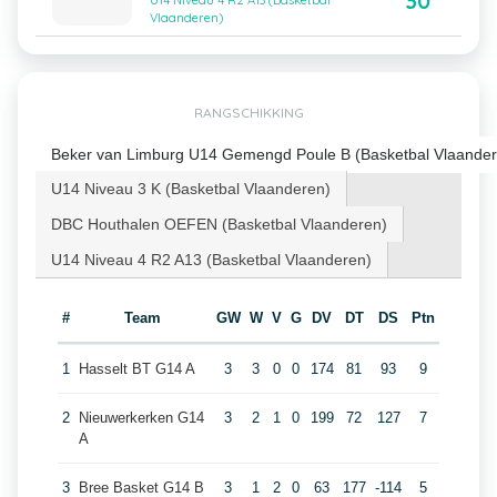
30
U14 Niveau 4 R2 A13 (Basketbal
Vlaanderen)
RANGSCHIKKING
Beker van Limburg U14 Gemengd Poule B (Basketbal Vlaander
U14 Niveau 3 K (Basketbal Vlaanderen)
DBC Houthalen OEFEN (Basketbal Vlaanderen)
U14 Niveau 4 R2 A13 (Basketbal Vlaanderen)
#
Team
GW
W
V
G
DV
DT
DS
Ptn
1
Hasselt BT G14 A
3
3
0
0
174
81
93
9
2
Nieuwerkerken G14
3
2
1
0
199
72
127
7
A
3
Bree Basket G14 B
3
1
2
0
63
177
-114
5