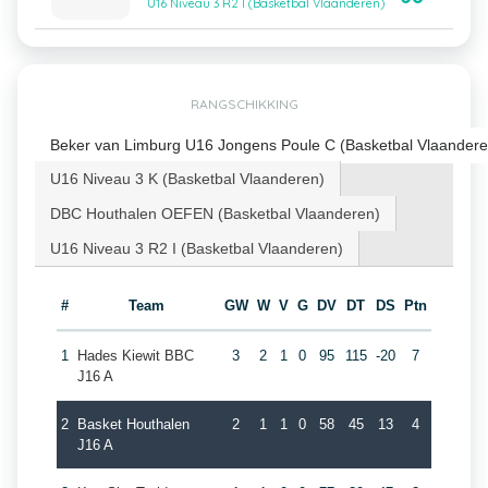
U16 Niveau 3 R2 I (Basketbal Vlaanderen)
RANGSCHIKKING
Beker van Limburg U16 Jongens Poule C (Basketbal Vlaandere
U16 Niveau 3 K (Basketbal Vlaanderen)
DBC Houthalen OEFEN (Basketbal Vlaanderen)
U16 Niveau 3 R2 I (Basketbal Vlaanderen)
#
Team
GW
W
V
G
DV
DT
DS
Ptn
1
Hades Kiewit BBC
3
2
1
0
95
115
-20
7
J16 A
2
Basket Houthalen
2
1
1
0
58
45
13
4
J16 A