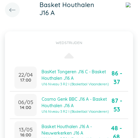
Basket Houthalen
J16 A
WEDSTRIJDEN
BasKet Tongeren J16 C - Basket
86 -
22/04
Houthalen J16 A
17:00
37
U16 Niveau 3 R2 I (Basketbal Vlaanderen)
Cosmo Genk BBC J16 A - Basket
87 -
06/05
Houthalen J16 A
14:00
53
U16 Niveau 3 R2 I (Basketbal Vlaanderen)
Basket Houthalen J16 A -
48 -
13/05
Nieuwerkerken J16 A
16:00
68