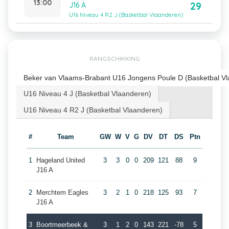
13:00
29
J16 A
U16 Niveau 4 R2 J (Basketbal Vlaanderen)
RANGSCHIKKING
Beker van Vlaams-Brabant U16 Jongens Poule D (Basketbal V
U16 Niveau 4 J (Basketbal Vlaanderen)
U16 Niveau 4 R2 J (Basketbal Vlaanderen)
#
Team
GW
W
V
G
DV
DT
DS
Ptn
1
Hageland United
3
3
0
0
209
121
88
9
J16 A
2
Merchtem Eagles
3
2
1
0
218
125
93
7
J16 A
3
Boortmeerbeek &
3
1
2
0
143
221
-78
5