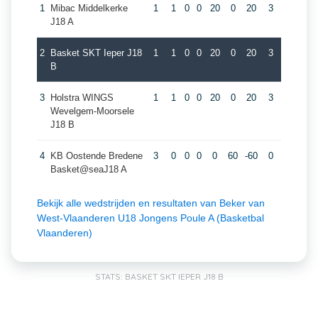
1
Mibac Middelkerke
1
1
0
0
20
0
20
3
J18 A
2
Basket SKT Ieper J18
1
1
0
0
20
0
20
3
B
3
Holstra WINGS
1
1
0
0
20
0
20
3
Wevelgem-Moorsele
J18 B
4
KB Oostende Bredene
3
0
0
0
0
60
-60
0
Basket@seaJ18 A
Bekijk alle wedstrijden en resultaten van Beker van
West-Vlaanderen U18 Jongens Poule A (Basketbal
Vlaanderen)
STATS: BASKET SKT IEPER J18 B