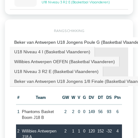
U18 Niveau 3 R2 E (Basketbal Vlaanderen)
RANGSCHIKKING
Beker van Antwerpen U18 Jongens Poule G (Basketbal Vlaand
U18 Niveau 4 I (Basketbal Vlaanderen)
Willibies Antwerpen OEFEN (Basketbal Vlaanderen)
U18 Niveau 3 R2 E (Basketbal Vlaanderen)
Beker van Antwerpen U18 Jongens 1/8 Finale (Basketbal Vlaa
#
Team
GW
W
V
G
DV
DT
DS
Ptn
1
Phantoms Basket
2
2
0
0
149
56
93
6
Boom J18 B
2
Willibies Antwerpen
2
1
1
0
120
152
-32
4
J18 A