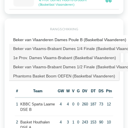
66
1e Prov. Dames Vlaams-Brabant
(Basketbal Vlaanderen)
RANGSCHIKKING
Beker van Vlaanderen Dames Poule B (Basketbal Vlaanderen)
Beker van Vlaams-Brabant Dames 1/4 Finale (Basketbal Vlaan
1e Prov. Dames Vlaams-Brabant (Basketbal Vlaanderen)
Beker van Vlaams-Brabant Dames 1/2 Finale (Basketbal Vlaan
Phantoms Basket Boom OEFEN (Basketbal Vlaanderen)
#
Team
GW
W
V
G
DV
DT
DS
Ptn
1
KBBC Sparta Laarne
4
4
0
0
260
187
73
12
DSE B
2
Basket Houthalen
4
3
1
0
243
153
90
10
DSE A