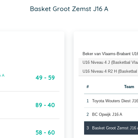
Basket Groot Zemst J16 A
Beker van Vlaams-Brabant U16
U16 Niveau 4 J (Basketbal Vla
U16 Niveau 4 R2 H (Basketbal
6 A
49 - 59
#
Team
1
Toyota Wouters Diest J1
89 - 40
2
BC Opwijk J16 A
3
Basket Groot Zemst J16 
58 - 60