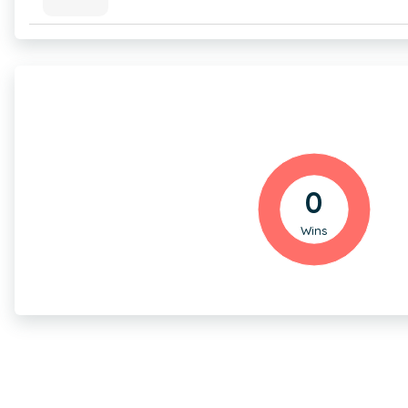
0
Wins