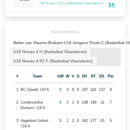
U18 Niveau 4 R2 F (Basketbal Vlaanderen)
35
RANGSCHIKKING
Beker van Vlaams-Brabant U18 Jongens Poule C (Basketbal V
U18 Niveau 4 H (Basketbal Vlaanderen)
U18 Niveau 4 R2 F (Basketbal Vlaanderen)
#
Team
GW
W
V
G
DV
DT
DS
Ptn
1
BC Opwijk J18 A
3
3
0
0
247
110
137
9
2
Londerzeelse
3
2
1
0
138
149
-11
7
Dunkers J18 A
3
Hageland United
3
1
2
0
162
177
-15
5
J18 A