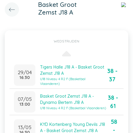
Basket Groot
Zemst J18 A
WEDSTRIJDEN
Tigers Halle J18 A - Basket Groot
38 -
29/04
Zemst J18 A
16:30
37
U18 Niveau 4 R2 F (Basketbal
Vlaanderen)
Basket Groot Zemst J18 A -
38 -
07/05
Dynamo Bertem J18 A
13:00
61
U18 Niveau 4 R2 F (Basketbal Vlaanderen)
58
KYD Kortenberg Young Devils J18
13/05
-
A - Basket Groot Zemst J18 A
16:30