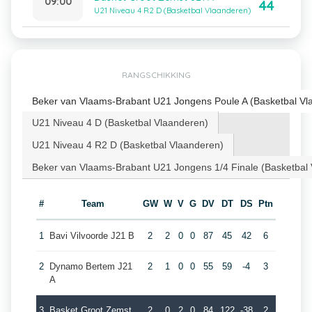
09:00
44
U21 Niveau 4 R2 D (Basketbal Vlaanderen)
RANGSCHIKKING
Beker van Vlaams-Brabant U21 Jongens Poule A (Basketbal Vl
U21 Niveau 4 D (Basketbal Vlaanderen)
U21 Niveau 4 R2 D (Basketbal Vlaanderen)
Beker van Vlaams-Brabant U21 Jongens 1/4 Finale (Basketbal
#
Team
GW
W
V
G
DV
DT
DS
Ptn
1
Bavi Vilvoorde J21 B
2
2
0
0
87
45
42
6
2
Dynamo Bertem J21
2
1
0
0
55
59
-4
3
A
3
Basket Groot Zemst
2
0
2
0
84
122
-38
2