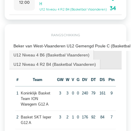
-
12:00
H
34
U12 Niveau 4 R2 B4 (Basketbal Vlaanderen)
RANGSCHIKKING
Beker van West-Vlaanderen U12 Gemengd Poule C (Basketbal
U12 Niveau 4 B6 (Basketbal Vlaanderen)
U12 Niveau 4 R2 B4 (Basketbal Vlaanderen)
#
Team
GW
W
V
G
DV
DT
DS
Ptn
1
Koninklijk Basket
3
3
0
0
240
79
161
9
Team ION
Waregem G12 A
2
Basket SKT Ieper
3
2
1
0
176
92
84
7
G12 A