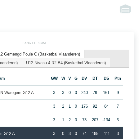
RANGSCHIKKING
12 Gemengd Poule C (Basketbal Vlaanderen)
laanderen)
U12 Niveau 4 R2 B4 (Basketbal Vlaanderen)
am
GW
W
V
G
DV
DT
DS
Ptn
ION Waregem G12 A
3
3
0
0
240
79
161
9
3
2
1
0
176
92
84
7
3
1
2
0
73
207
-134
5
em G12 A
3
0
3
0
74
185
-111
3