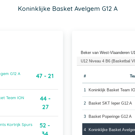
Koninklijke Basket Avelgem G12 A
Beker van West-Vlaanderen U
U12 Niveau 4 B6 (Basketbal V
elgem G12 A
47 - 21
#
Te
1
Koninklijk Basket Team 
44 -
sket Team ION
2
Basket SKT Ieper G12 A
27
3
Basket Poperinge G12 A
52 -
ts Kortrijk Spurs
4
Koninklijke Basket Avelg
34