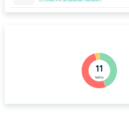
U12 Niveau 4 R2 B4 (Basketbal Vlaanderen)
11
Wins