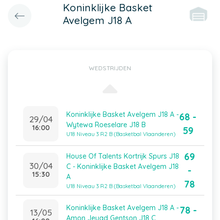
Koninklijke Basket
Avelgem J18 A
WEDSTRIJDEN
Koninklijke Basket Avelgem J18 A -
68 -
29/04
Wytewa Roeselare J18 B
16:00
59
U18 Niveau 3 R2 B (Basketbal Vlaanderen)
69
House Of Talents Kortrijk Spurs J18
30/04
C - Koninklijke Basket Avelgem J18
-
15:30
A
78
U18 Niveau 3 R2 B (Basketbal Vlaanderen)
Koninklijke Basket Avelgem J18 A -
78 -
13/05
Amon Jeugd Gentson J18 C