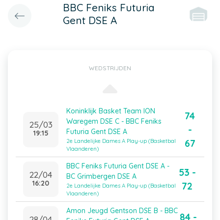
BBC Feniks Futuria
Gent DSE A
WEDSTRIJDEN
Koninklijk Basket Team ION
74
Waregem DSE C - BBC Feniks
25/03
-
Futuria Gent DSE A
19:15
67
2e Landelijke Dames A Play-up (Basketbal
Vlaanderen)
BBC Feniks Futuria Gent DSE A -
53 -
22/04
BC Grimbergen DSE A
16:20
72
2e Landelijke Dames A Play-up (Basketbal
Vlaanderen)
Amon Jeugd Gentson DSE B - BBC
84 -
28/04