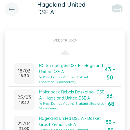
Hageland United
DSE A
WEDSTRIJDEN
BC Grimbergen DSE B - Hageland
43 -
18/03
United DSE A
18:30
50
1e Prov. Dames Vlaams-Brabant
(Basketbal Vlaanderen)
Molenbeek Rebels Basketball DSE
33 -
25/03
A - Hageland United DSE A
18:30
68
1e Prov. Dames Vlaams-Brabant (Basketbal
Vlaanderen)
Hageland United DSE A - Basket
53 -
22/04
Groot Zemst DSE A
21:00