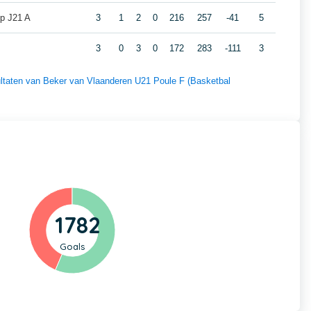
p J21 A
3
1
2
0
216
257
-41
5
3
0
3
0
172
283
-111
3
sultaten van Beker van Vlaanderen U21 Poule F (Basketbal
1782
Goals