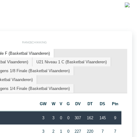
RANGSCHIKKING
le F (Basketbal Vlaanderen)
bal Vlaanderen)
U21 Niveau 1 C (Basketbal Vlaanderen)
ens 1/8 Finale (Basketbal Vlaanderen)
etbal Vlaanderen)
ens 1/4 Finale (Basketbal Vlaanderen)
GW
W
V
G
DV
DT
DS
Ptn
3
3
0
0
307
162
145
9
3
2
1
0
227
220
7
7