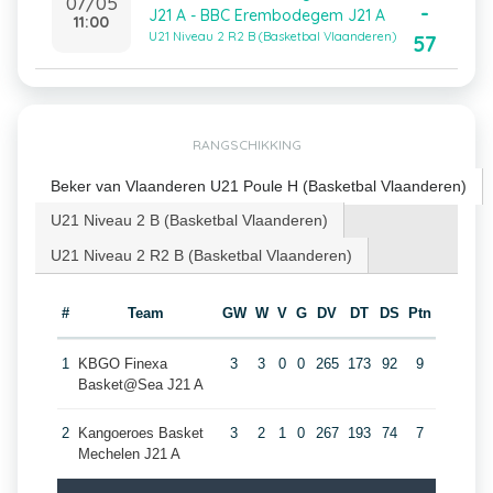
07/05
-
J21 A - BBC Erembodegem J21 A
11:00
U21 Niveau 2 R2 B (Basketbal Vlaanderen)
57
RANGSCHIKKING
Beker van Vlaanderen U21 Poule H (Basketbal Vlaanderen)
U21 Niveau 2 B (Basketbal Vlaanderen)
U21 Niveau 2 R2 B (Basketbal Vlaanderen)
#
Team
GW
W
V
G
DV
DT
DS
Ptn
1
KBGO Finexa
3
3
0
0
265
173
92
9
Basket@Sea J21 A
2
Kangoeroes Basket
3
2
1
0
267
193
74
7
Mechelen J21 A