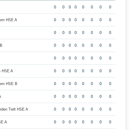
0
0
0
0
0
0
0
0
lgem HSE A
0
0
0
0
0
0
0
0
0
0
0
0
0
0
0
0
 B
0
0
0
0
0
0
0
0
0
0
0
0
0
0
0
0
s HSE A
0
0
0
0
0
0
0
0
lgem HSE B
0
0
0
0
0
0
0
0
A
0
0
0
0
0
0
0
0
rden Tielt HSE A
0
0
0
0
0
0
0
0
SE A
0
0
0
0
0
0
0
0