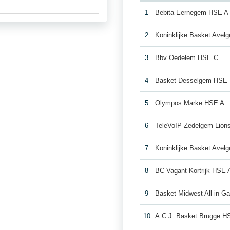
1
Bebita Eernegem HSE A
2
Koninklijke Basket Ave
3
Bbv Oedelem HSE C
4
Basket Desselgem HSE
5
Olympos Marke HSE A
6
TeleVoIP Zedelgem Lion
7
Koninklijke Basket Ave
8
BC Vagant Kortrijk HSE 
9
Basket Midwest All-in Ga
10
A.C.J. Basket Brugge H