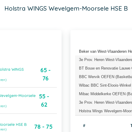
Holstra WINGS Wevelgem-Moorsele HSE B
Beker van West-Vlaanderen Her
3e Prov. Heren West-Vlaandere
BT Bouw en Renovatie Lauwe 
65 -
olstra WINGS
BBC Wervik OEFEN (Basketbal
76
eren)
Wibac BBC Sint-Eloois-Winkel
Mibac Middelkerke OEFEN (Ba
55 -
 Wevelgem-Moorsele
3e Prov. Heren West-Vlaandere
62
eren)
Holstra Wings Wevelgem-Moor
oorsele HSE B
78 - 75
#
eren)