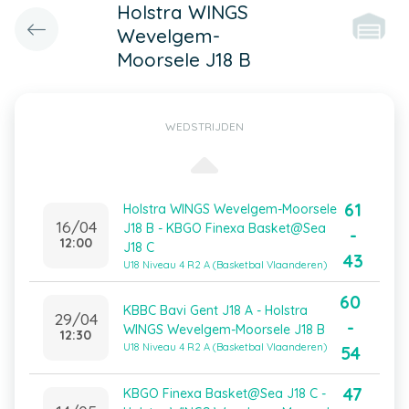
Holstra WINGS
Wevelgem-
Moorsele J18 B
WEDSTRIJDEN
61
Holstra WINGS Wevelgem-Moorsele
16/04
J18 B - KBGO Finexa Basket@Sea
-
12:00
J18 C
43
U18 Niveau 4 R2 A (Basketbal Vlaanderen)
60
KBBC Bavi Gent J18 A - Holstra
29/04
-
WINGS Wevelgem-Moorsele J18 B
12:30
U18 Niveau 4 R2 A (Basketbal Vlaanderen)
54
47
KBGO Finexa Basket@Sea J18 C -