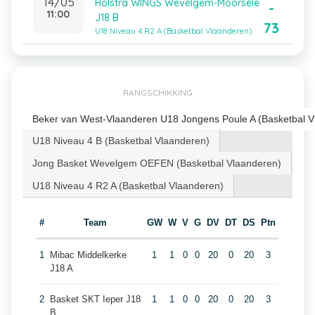
14/05
Holstra WINGS Wevelgem-Moorsele
-
11:00
J18 B
73
U18 Niveau 4 R2 A (Basketbal Vlaanderen)
RANGSCHIKKING
Beker van West-Vlaanderen U18 Jongens Poule A (Basketbal V
U18 Niveau 4 B (Basketbal Vlaanderen)
Jong Basket Wevelgem OEFEN (Basketbal Vlaanderen)
U18 Niveau 4 R2 A (Basketbal Vlaanderen)
#
Team
GW
W
V
G
DV
DT
DS
Ptn
1
Mibac Middelkerke
1
1
0
0
20
0
20
3
J18 A
2
Basket SKT Ieper J18
1
1
0
0
20
0
20
3
B