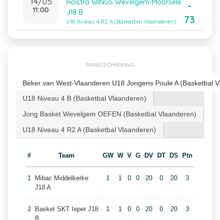
14/05
Holstra WINGS Wevelgem-Moorsele
-
11:00
J18 B
73
U18 Niveau 4 R2 A (Basketbal Vlaanderen)
RANGSCHIKKING
Beker van West-Vlaanderen U18 Jongens Poule A (Basketbal V
U18 Niveau 4 B (Basketbal Vlaanderen)
Jong Basket Wevelgem OEFEN (Basketbal Vlaanderen)
U18 Niveau 4 R2 A (Basketbal Vlaanderen)
#
Team
GW
W
V
G
DV
DT
DS
Ptn
1
Mibac Middelkerke
1
1
0
0
20
0
20
3
J18 A
2
Basket SKT Ieper J18
1
1
0
0
20
0
20
3
B