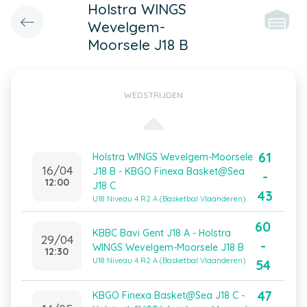
Holstra WINGS
Wevelgem-
Moorsele J18 B
WEDSTRIJDEN
61
Holstra WINGS Wevelgem-Moorsele
16/04
J18 B - KBGO Finexa Basket@Sea
-
12:00
J18 C
43
U18 Niveau 4 R2 A (Basketbal Vlaanderen)
60
KBBC Bavi Gent J18 A - Holstra
29/04
-
WINGS Wevelgem-Moorsele J18 B
12:30
U18 Niveau 4 R2 A (Basketbal Vlaanderen)
54
47
KBGO Finexa Basket@Sea J18 C -