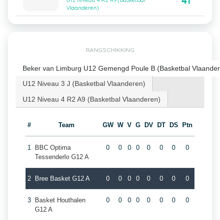
41
U12 Niveau 4 R2 A9 (Basketbal
Vlaanderen)
RANGSCHIKKING
Beker van Limburg U12 Gemengd Poule B (Basketbal Vlaander
U12 Niveau 3 J (Basketbal Vlaanderen)
U12 Niveau 4 R2 A9 (Basketbal Vlaanderen)
#
Team
GW
W
V
G
DV
DT
DS
Ptn
1
BBC Optima
0
0
0
0
0
0
0
0
Tessenderlo G12 A
2
Bree Basket G12 A
0
0
0
0
0
0
0
0
3
Basket Houthalen
0
0
0
0
0
0
0
0
G12 A