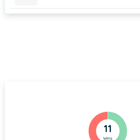
11
Wins