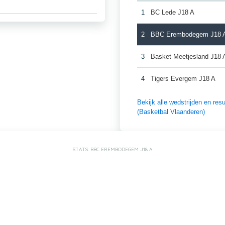
1
BC Lede J18 A
2
BBC Erembodegem J18 
3
Basket Meetjesland J18 
4
Tigers Evergem J18 A
Bekijk alle wedstrijden en r
(Basketbal Vlaanderen)
STATS: BBC EREMBODEGEM J18 A