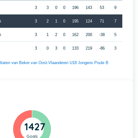
3
3
0
0
196
143
53
9
A
3
2
1
0
195
124
71
7
A
3
1
2
0
162
200
-38
5
3
0
3
0
133
219
-86
3
esultaten van Beker van Oost-Vlaanderen U18 Jongens Poule B
1427
Goals