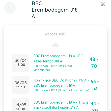
BBC
Erembodegem J18
A
WEDSTRIJDEN
BBC Erembodegem J18 A - BC
48 -
30/04
Asse-Ternat J18 A
13:00
70
U18 Niveau 2 R2 A (Basketbal
Vlaanderen)
Koninklijke BBC Oostkamp J18 A -
63 -
06/05
BBC Erembodegem J18 A
13:30
53
U18 Niveau 2 R2 A (Basketbal Vlaanderen)
BBC Erembodegem J18 A - Titans
44 -
14/05
Basketball Bonheiden J18 A
14:00
80