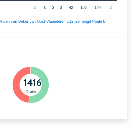
2
0
2
0
42
186
-144
2
esultaten van Beker van Oost-Vlaanderen U12 Gemengd Poule B
1416
Goals