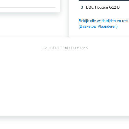
3
BBC Houtem G12 B
Bekijk alle wedstrijden en r
(Basketbal Vlaanderen)
STATS: BBC EREMBODEGEM G12 A