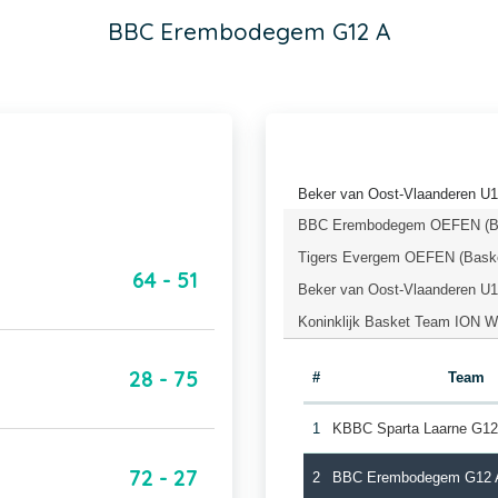
BBC Erembodegem G12 A
Beker van Oost-Vlaanderen U1
BBC Erembodegem OEFEN (Bas
Tigers Evergem OEFEN (Baske
64 - 51
Beker van Oost-Vlaanderen U1
Koninklijk Basket Team ION 
28 - 75
#
Team
1
KBBC Sparta Laarne G12
72 - 27
2
BBC Erembodegem G12 