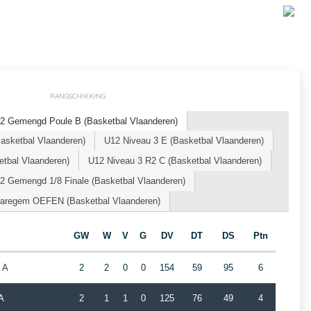
RANGSCHIKKING
2 Gemengd Poule B (Basketbal Vlaanderen)
ketbal Vlaanderen)
U12 Niveau 3 E (Basketbal Vlaanderen)
tbal Vlaanderen)
U12 Niveau 3 R2 C (Basketbal Vlaanderen)
2 Gemengd 1/8 Finale (Basketbal Vlaanderen)
Waregem OEFEN (Basketbal Vlaanderen)
GW
W
V
G
DV
DT
DS
Ptn
 A
2
2
0
0
154
59
95
6
A
2
1
1
0
125
76
49
4