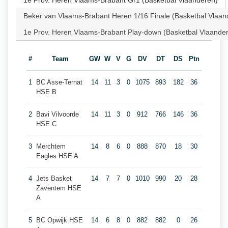
1e Prov. Heren Vlaams-Brabant Gr1 (Basketbal Vlaanderen)
Beker van Vlaams-Brabant Heren 1/16 Finale (Basketbal Vlaan
1e Prov. Heren Vlaams-Brabant Play-down (Basketbal Vlaande
#
Team
GW
W
V
G
DV
DT
DS
Ptn
1
BC Asse-Ternat
14
11
3
0
1075
893
182
36
HSE B
2
Bavi Vilvoorde
14
11
3
0
912
766
146
36
HSE C
3
Merchtem
14
8
6
0
888
870
18
30
Eagles HSE A
4
Jets Basket
14
7
7
0
1010
990
20
28
Zaventem HSE
A
5
BC Opwijk HSE
14
6
8
0
882
882
0
26